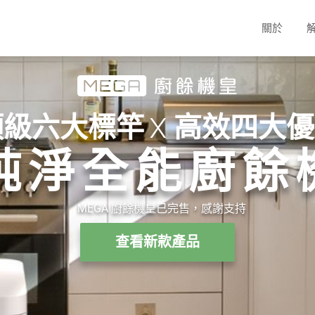
關於
頂級六大標竿
X
高效四大優
純淨全能廚餘
MEGA 廚餘機皇已完售，感謝支持
查看新款產品