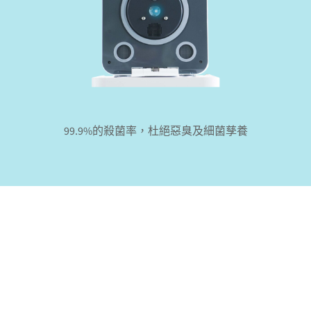
99.9%的殺菌率，杜絕惡臭及細菌孳養