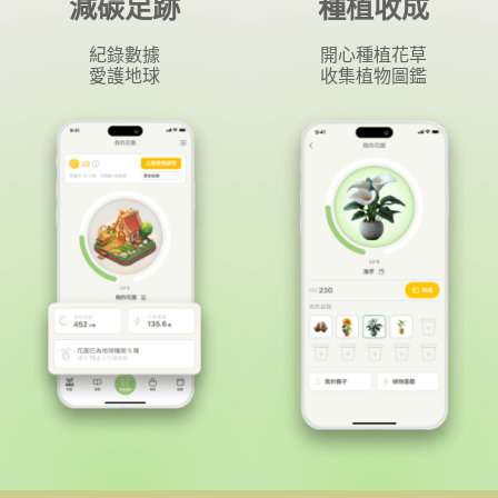
減碳足跡
種植收成
紀錄數據
開心種植花草
愛護地球
收集植物圖鑑