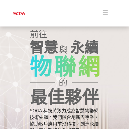
Skip
to
content
Toggle
Navigati
關於
前往
智慧
永續
與
解決方案
物聯網
商品
的
消息
最佳夥伴
下載
SOGA 科技將致力成為智慧物聯網
技術先驅。我們融合創新與專業，
協助客戶應用前沿科技，創造永續
聯絡